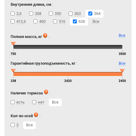
Внутренняя длина, см
:
2,6
308
350
363
364
412,6
460
516
626
Все
Все
Полная масса, кг
:
750
3500
Гарантийная грузоподъемность, кг
:
Все
338
2420
2450
Наличие тормоза
:
есть
нет
Все
Кол-во осей
:
2
Все