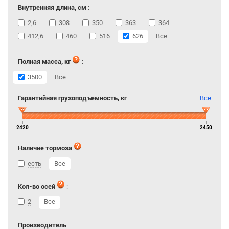
Внутренняя длина, см
:
2,6
308
350
363
364
412,6
460
516
626
Все
Полная масса, кг
:
3500
Все
Гарантийная грузоподъемность, кг
:
Все
2420
2450
Наличие тормоза
:
есть
Все
Кол-во осей
:
2
Все
Производитель
: