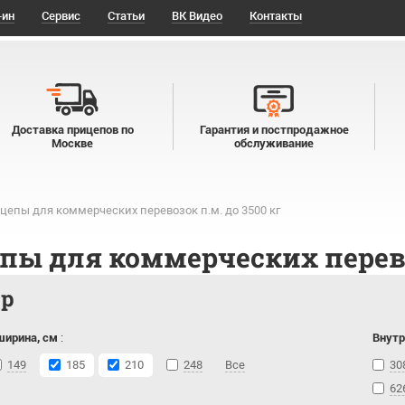
-ин
Сервис
Статьи
ВК Видео
Контакты
Доставка прицепов по
Гарантия и постпродажное
Москве
обслуживание
цепы для коммерческих перевозок п.м. до 3500 кг
пы для коммерческих перевоз
тр
ширина, см
:
Внутр
149
185
210
248
Все
30
62