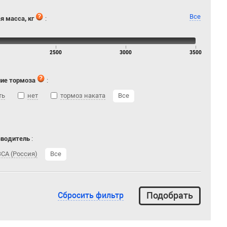
Все
я масса, кг
:
2500
3000
3500
ие тормоза
:
ть
нет
тормоз наката
Все
зводитель
:
СА (Россия)
Все
Сбросить фильтр