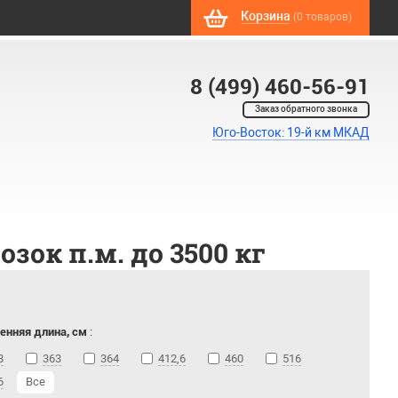
Корзина
(0 товаров)
8 (499) 460-56-91
Заказ обратного звонка
Юго-Восток: 19-й км МКАД
ок п.м. до 3500 кг
енняя длина, см
:
8
363
364
412,6
460
516
6
Все