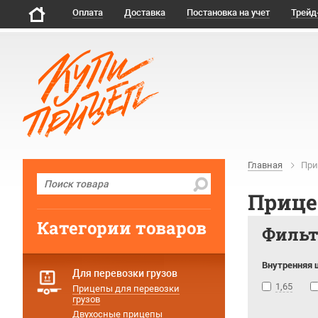
Оплата
Доставка
Постановка на учет
Трейд
Главная
При
Прице
Категории товаров
Филь
Внутренняя 
Для перевозки грузов
1,65
Прицепы для перевозки
грузов
Двухосные прицепы