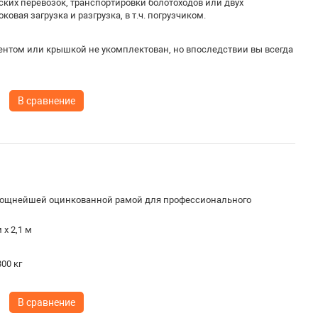
ких перевозок, транспортировки болотоходов или двух
вая загрузка и разгрузка, в т.ч. погрузчиком.
ентом или крышкой не укомплектован, но впоследствии вы всегда
В сравнение
ощнейшей оцинкованной рамой для профессионального
 х 2,1 м
00 кг
В сравнение