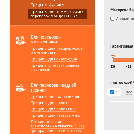
Прицепы-фургоны
Материал бо
Прицепы для коммерческих
перевозок п.м. до 3500 кг
Алюмин
Для перевозки
мототехники
Гарантийная
Прицепы для квадроциклов
и мотоциклов
Прицепы для снегоходов
Прицепы с пластиковыми
338
423
крышками
Кол-во осей
Для перевозки водной
техники
2
Все
Прицепы для гидроциклов
Прицепы для лодок
Прицепы для лодок ПВХ
Прицепы для катеров и яхт
Технологические
транспортные тележки (ТТТ)
для хранения яхт и катеров