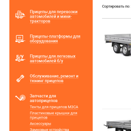
Сортировать по:
Прицепы для перевозки
автомобилей и мини-
тракторов
Прицепы-платформы для
оборудования
Прицепы для легковых
автомобилей б/у
Обслуживание, ремонт и
тюнинг прицепов
Запчасти для
автоприцепов
Тенты для прицепов МЗСА
Пластиковые крышки для
прицепов
Аксессуары
Замковые устройства