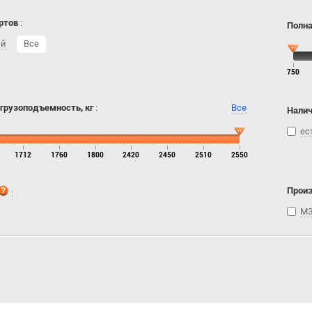
ртов
:
Полна
ий
Все
750
 грузоподъемность, кг
:
Все
Налич
ес
1712
1760
1800
2420
2450
2510
2550
Прои
:
МЗ