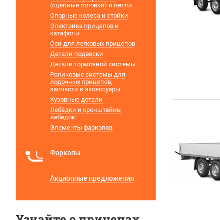
(сцепные головки) и петли
Опорные колеса и стойки
Электрика прицепов и
катафоты
Оси для легковых прицепов
Детали подвески
Детали тормозной системы
Роликовые системы для
лодочных прицепов,
запчасти и аксессуары
Кузовные детали
Лебёдки и кронштейны
лебедок
Элементы фаркопов
Фаркопы
Акционные предложения
Узнайте о прицепах