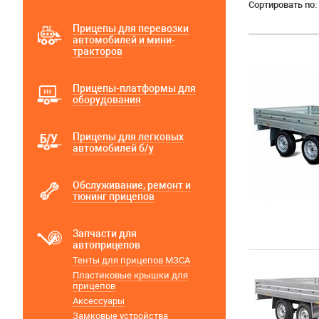
Сортировать по:
Прицепы для перевозки
автомобилей и мини-
тракторов
Прицепы-платформы для
оборудования
Прицепы для легковых
автомобилей б/у
Обслуживание, ремонт и
тюнинг прицепов
Запчасти для
автоприцепов
Тенты для прицепов МЗСА
Пластиковые крышки для
прицепов
Аксессуары
Замковые устройства