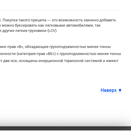
. Покупка такого прицепа — это возможность законно добавить
пы можно буксировать как легковыми автомобилями, так
другие легкие грузовики (LCV).
орию прав «B», обладающие грузоподъемностью менее тонны
чности (категория прав «BE») с грузоподъемностью менее тонны
т две оси, оснащены инерционной тормозной системой и имеют
Наверх