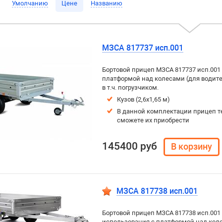
Умолчанию
Цене
Названию
МЗСА 817737 исп.001
Бортовой прицеп МЗСА 817737 исп.001
платформой над колесами (для водителе
в т.ч. погрузчиком.
Кузов (2,6х1,65 м)
В данной комплектации прицеп т
сможете их приобрести
145400 руб
МЗСА 817738 исп.001
Бортовой прицеп МЗСА 817738 исп.001
использования с платформой над колес