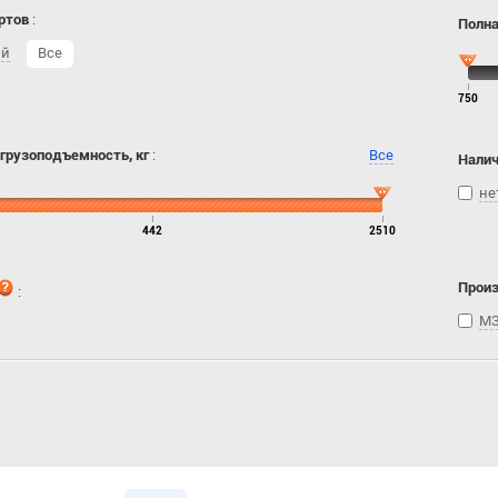
ртов
:
Полна
ий
Все
750
 грузоподъемность, кг
:
Все
Налич
не
442
2510
Прои
:
МЗ