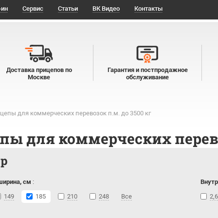
-ин
Сервис
Статьи
ВК Видео
Контакты
Доставка прицепов по
Гарантия и постпродажное
Москве
обслуживание
цепы для коммерческих перевозок п.м. до 3500 кг
пы для коммерческих перевоз
тр
ширина, см
:
Внутр
149
185
210
248
Все
2,6