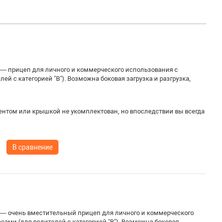
 — прицеп для личного и коммерческого использования с
й с категорией "В"). Возможна боковая загрузка и разгрузка,
ентом или крышкой не укомплектован, но впоследствии вы всегда
В сравнение
 — очень вместительный прицеп для личного и коммерческого
ами (для водителей с категорией "В"). Возможна боковая