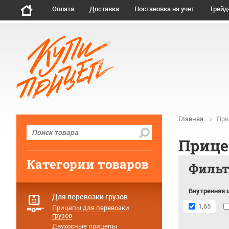
Оплата
Доставка
Постановка на учет
Трейд
Главная
При
Прице
Категории товаров
Филь
Внутренняя 
Для перевозки грузов
1,65
Прицепы для перевозки
грузов
Двухосные прицепы