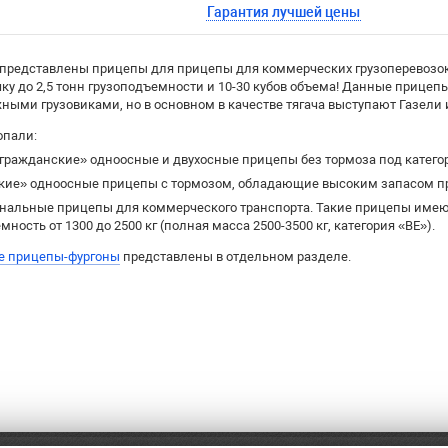
Гарантия лучшей цены
 представлены прицепы для прицепы для коммерческих грузоперевозок
чку до 2,5 тонн грузоподъемности и 10-30 кубов объема! Данные прице
ыми грузовиками, но в основном в качестве тягача выступают Газели и 
опали:
гражданские» одноосные и двухосные прицепы без тормоза под катег
кие» одноосные прицепы с тормозом, обладающие высоким запасом про
нальные прицепы для коммерческого транспорта. Такие прицепы имею
мность от 1300 до 2500 кг (полная масса 2500-3500 кг, категория «BE»).
е прицепы-фургоны
представлены в отдельном разделе.