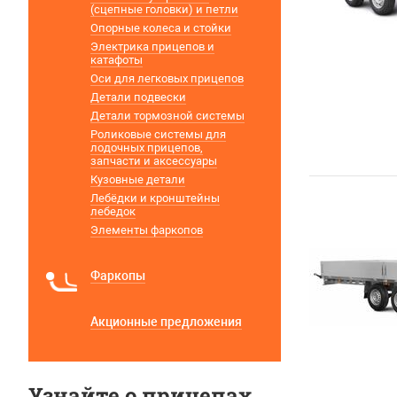
(сцепные головки) и петли
Опорные колеса и стойки
Электрика прицепов и
катафоты
Оси для легковых прицепов
Детали подвески
Детали тормозной системы
Роликовые системы для
лодочных прицепов,
запчасти и аксессуары
Кузовные детали
Лебёдки и кронштейны
лебедок
Элементы фаркопов
Фаркопы
Акционные предложения
Узнайте о прицепах