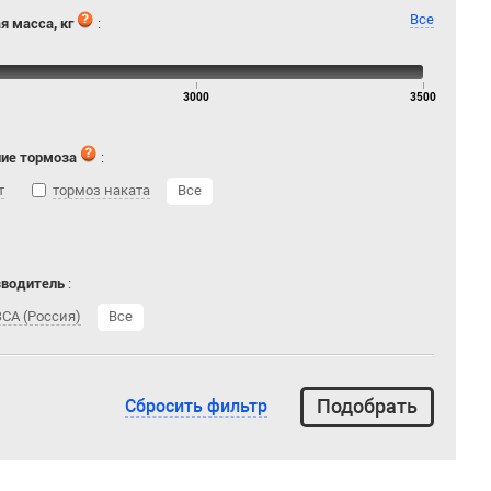
Все
я масса, кг
:
3000
3500
ие тормоза
:
т
тормоз наката
Все
зводитель
:
СА (Россия)
Все
Сбросить фильтр