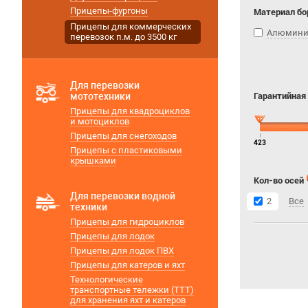
Прицепы-фургоны
Материал бо
Прицепы для коммерческих
Алюмин
перевозок п.м. до 3500 кг
Для перевозки
мототехники
Гарантийная
Прицепы для квадроциклов
и мотоциклов
Прицепы для снегоходов
423
Прицепы с пластиковыми
крышками
Кол-во осей
Для перевозки водной
2
Все
техники
Прицепы для гидроциклов
Прицепы для лодок
Прицепы для лодок ПВХ
Прицепы для катеров и яхт
Технологические
транспортные тележки (ТТТ)
для хранения яхт и катеров