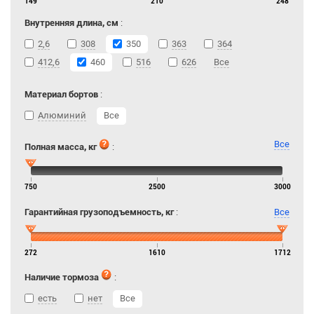
149
210
248
Внутренняя длина, см
:
2,6
308
350
363
364
412,6
460
516
626
Все
Материал бортов
:
Алюминий
Все
Все
Полная масса, кг
:
750
2500
3000
Гарантийная грузоподъемность, кг
:
Все
272
1610
1712
Наличие тормоза
:
есть
нет
Все