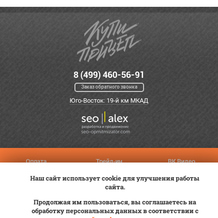
8 (499) 460-56-91
Заказ обратного звонка
Юго-Восток: 19-й км МКАД
Оплата
Трейд-ин
ВК Видео
Доставка
Сервис
Контакты
Наш сайт использует cookie для улучшения работы
сайта.
Постановка на учет
Статьи
Продолжая им пользоваться, вы соглашаетесь на
© 2012—2026 «Купи прицеп»™ (
ООО «Авангард»
, ИНН 9723035587)
обработку персональных данных в соответствии с