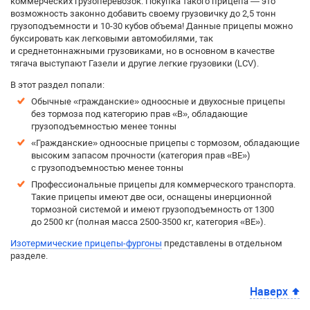
коммерческих грузоперевозок. Покупка такого прицепа — это
возможность законно добавить своему грузовичку до 2,5 тонн
грузоподъемности и 10-30 кубов объема! Данные прицепы можно
буксировать как легковыми автомобилями, так
и среднетоннажными грузовиками, но в основном в качестве
тягача выступают Газели и другие легкие грузовики (LCV).
В этот раздел попали:
Обычные «гражданские» одноосные и двухосные прицепы
без тормоза под категорию прав «B», обладающие
грузоподъемностью менее тонны
«Гражданские» одноосные прицепы с тормозом, обладающие
высоким запасом прочности (категория прав «BE»)
с грузоподъемностью менее тонны
Профессиональные прицепы для коммерческого транспорта.
Такие прицепы имеют две оси, оснащены инерционной
тормозной системой и имеют грузоподъемность от 1300
до 2500 кг (полная масса 2500-3500 кг, категория «BE»).
Изотермические прицепы-фургоны
представлены в отдельном
разделе.
Наверх