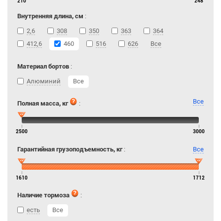
210
248
Внутренняя длина, см
:
2,6
308
350
363
364
412,6
460
516
626
Все
Материал бортов
:
Алюминий
Все
Все
Полная масса, кг
:
2500
3000
Гарантийная грузоподъемность, кг
:
Все
1610
1712
Наличие тормоза
:
есть
Все