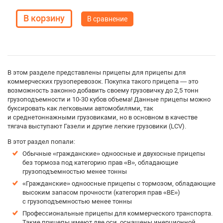
В сравнение
В этом разделе представлены прицепы для прицепы для
коммерческих грузоперевозок. Покупка такого прицепа — это
возможность законно добавить своему грузовичку до 2,5 тонн
грузоподъемности и 10-30 кубов объема! Данные прицепы можно
буксировать как легковыми автомобилями, так
и среднетоннажными грузовиками, но в основном в качестве
тягача выступают Газели и другие легкие грузовики (LCV).
В этот раздел попали:
Обычные «гражданские» одноосные и двухосные прицепы
без тормоза под категорию прав «B», обладающие
грузоподъемностью менее тонны
«Гражданские» одноосные прицепы с тормозом, обладающие
высоким запасом прочности (категория прав «BE»)
с грузоподъемностью менее тонны
Профессиональные прицепы для коммерческого транспорта.
Такие прицепы имеют две оси, оснащены инерционной