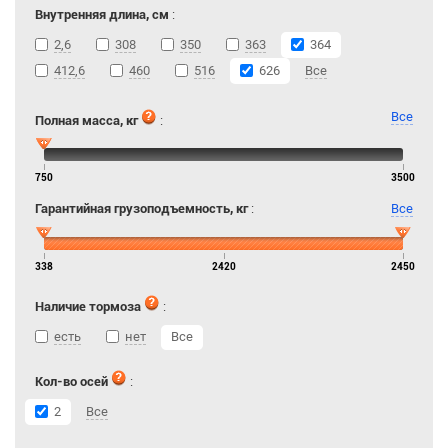
Внутренняя длина, см
:
2,6
308
350
363
364
412,6
460
516
626
Все
Все
Полная масса, кг
:
750
3500
Гарантийная грузоподъемность, кг
:
Все
338
2420
2450
Наличие тормоза
:
есть
нет
Все
Кол-во осей
:
2
Все