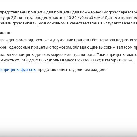
 представлены прицепы для прицепы для коммерческих грузоперевозок
чку до 2,5 тонн грузоподъемности и 10-30 кубов объема! Данные прице
ыми грузовиками, но в основном в качестве тягача выступают Газели и 
опали:
гражданские» одноосные и двухосные прицепы без тормоза под катег
кие» одноосные прицепы с тормозом, обладающие высоким запасом про
нальные прицепы для коммерческого транспорта. Такие прицепы имею
мность от 1300 до 2500 кг (полная масса 2500-3500 кг, категория «BE»).
е прицепы-фургоны
представлены в отдельном разделе.