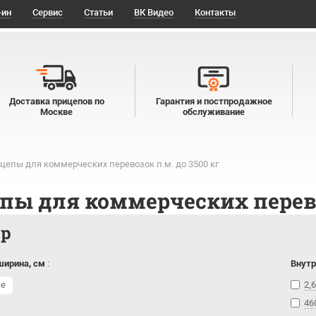
-ин
Сервис
Статьи
ВК Видео
Контакты
Доставка прицепов по
Гарантия и постпродажное
Москве
обслуживание
цепы для коммерческих перевозок п.м. до 3500 кг
пы для коммерческих перевоз
тр
ширина, см
:
Внутр
се
2,6
46