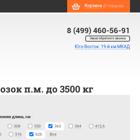
Корзина
(0 товаров)
8 (499) 460-56-91
Заказ обратного звонка
Юго-Восток: 19-й км МКАД
ок п.м. до 3500 кг
енняя длина, см
:
308
350
363
364
412,6
0
516
626
Все