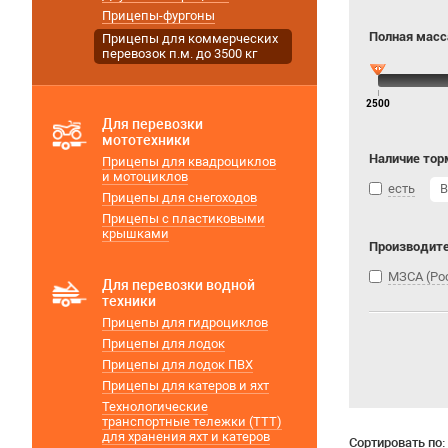
Прицепы-фургоны
Полная масса
Прицепы для коммерческих
перевозок п.м. до 3500 кг
2500
Для перевозки
мототехники
Наличие тор
Прицепы для квадроциклов
и мотоциклов
есть
В
Прицепы для снегоходов
Прицепы с пластиковыми
крышками
Производит
МЗСА (Ро
Для перевозки водной
техники
Прицепы для гидроциклов
Прицепы для лодок
Прицепы для лодок ПВХ
Прицепы для катеров и яхт
Технологические
транспортные тележки (ТТТ)
для хранения яхт и катеров
Сортировать по: