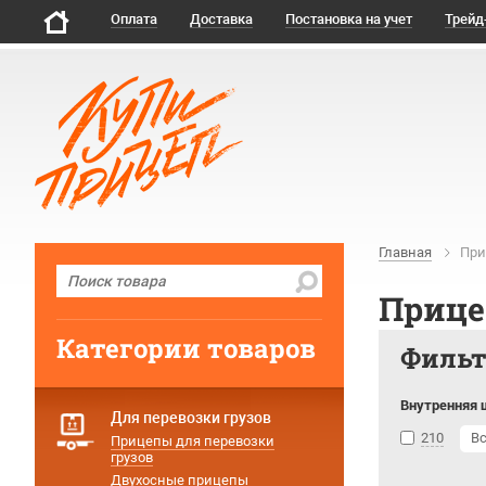
Оплата
Доставка
Постановка на учет
Трейд
Главная
При
Прице
Категории товаров
Филь
Внутренняя 
Для перевозки грузов
210
В
Прицепы для перевозки
грузов
Двухосные прицепы