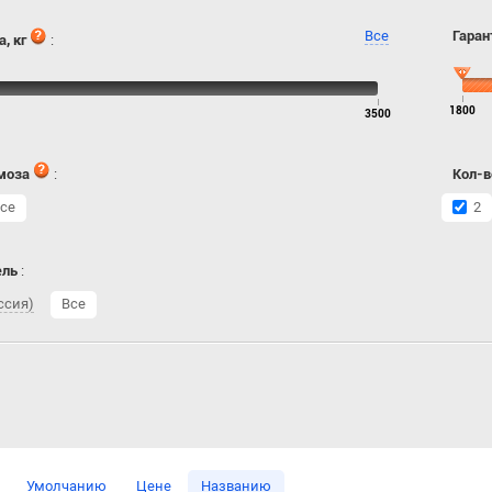
Все
Гаран
, кг
:
1800
3500
моза
:
Кол-в
се
2
ель
:
ссия)
Все
Умолчанию
Цене
Названию