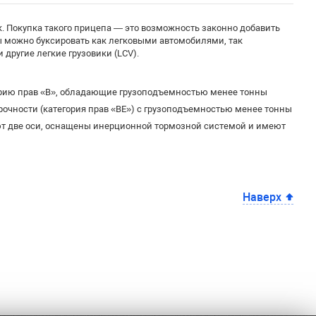
. Покупка такого прицепа — это возможность законно добавить
пы можно буксировать как легковыми автомобилями, так
другие легкие грузовики (LCV).
орию прав «B», обладающие грузоподъемностью менее тонны
чности (категория прав «BE») с грузоподъемностью менее тонны
т две оси, оснащены инерционной тормозной системой и имеют
Наверх