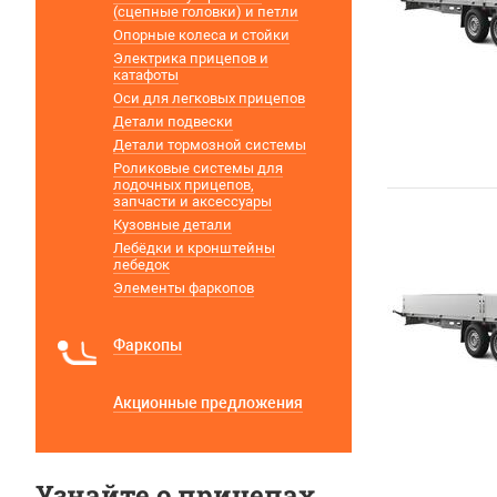
(сцепные головки) и петли
Опорные колеса и стойки
Электрика прицепов и
катафоты
Оси для легковых прицепов
Детали подвески
Детали тормозной системы
Роликовые системы для
лодочных прицепов,
запчасти и аксессуары
Кузовные детали
Лебёдки и кронштейны
лебедок
Элементы фаркопов
Фаркопы
Акционные предложения
Узнайте о прицепах