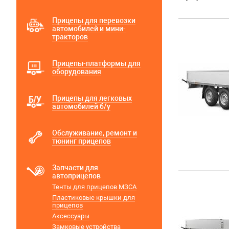
Прицепы для перевозки
автомобилей и мини-
тракторов
Прицепы-платформы для
оборудования
Прицепы для легковых
автомобилей б/у
Обслуживание, ремонт и
тюнинг прицепов
Запчасти для
автоприцепов
Тенты для прицепов МЗСА
Пластиковые крышки для
прицепов
Аксессуары
Замковые устройства