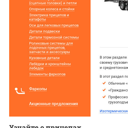
(сцепные головки) и петли
Опорные колеса и стойки
Электрика прицепов и
катафоты
Оси для легковых прицепов
Детали подвески
Детали тормозной системы
Роликовые системы для
лодочных прицепов,
запчасти и аксессуары
В этом разделе
Кузовные детали
своему грузови
Лебёдки и кронштейны
и среднетоннажн
лебедок
Элементы фаркопов
В этот раздел п
Обычные «
Фаркопы
«Гражданс
Профессио
грузоподъе
Акционные предложения
Изотермически
Узнайте о прицепах