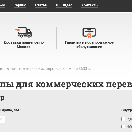
-ин
Сервис
Статьи
ВК Видео
Контакты
Доставка прицепов по
Гарантия и постпродажное
Москве
обслуживание
цепы для коммерческих перевозок п.м. до 3500 кг
пы для коммерческих перевоз
тр
ширина, см
:
Внутр
се
2,6
46