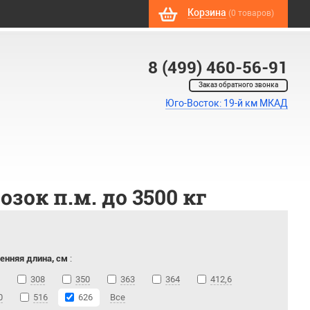
Корзина
(0 товаров)
8 (499) 460-56-91
Заказ обратного звонка
Юго-Восток: 19-й км МКАД
ок п.м. до 3500 кг
енняя длина, см
:
308
350
363
364
412,6
0
516
626
Все