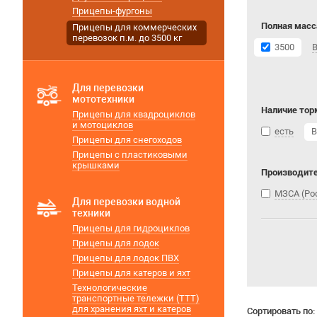
Прицепы-фургоны
Полная масса
Прицепы для коммерческих
перевозок п.м. до 3500 кг
3500
Для перевозки
мототехники
Наличие тор
Прицепы для квадроциклов
и мотоциклов
есть
В
Прицепы для снегоходов
Прицепы с пластиковыми
крышками
Производит
МЗСА (Ро
Для перевозки водной
техники
Прицепы для гидроциклов
Прицепы для лодок
Прицепы для лодок ПВХ
Прицепы для катеров и яхт
Технологические
транспортные тележки (ТТТ)
для хранения яхт и катеров
Сортировать по: