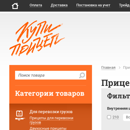
Оплата
Доставка
Постановка на учет
Трейд
Главная
При
Прице
Категории товаров
Филь
Внутренняя 
Для перевозки грузов
210
В
Прицепы для перевозки
грузов
Двухосные прицепы