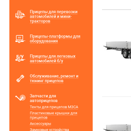
Прицепы для перевозки
автомобилей и мини-
тракторов
Прицепы-платформы для
оборудования
Прицепы для легковых
автомобилей б/у
Обслуживание, ремонт и
тюнинг прицепов
Запчасти для
автоприцепов
Тенты для прицепов МЗСА
Пластиковые крышки для
прицепов
Аксессуары
Замковые устройства