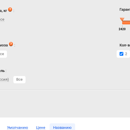
Гаран
, кг
:
Все
2420
моза
:
Кол-в
се
2
ель
:
ссия)
Все
Умолчанию
Цене
Названию