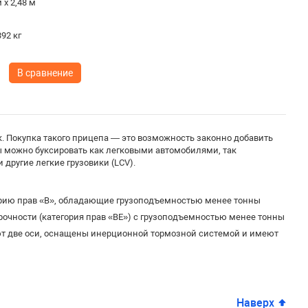
 х 2,48 м
92 кг
В сравнение
. Покупка такого прицепа — это возможность законно добавить
пы можно буксировать как легковыми автомобилями, так
другие легкие грузовики (LCV).
орию прав «B», обладающие грузоподъемностью менее тонны
чности (категория прав «BE») с грузоподъемностью менее тонны
т две оси, оснащены инерционной тормозной системой и имеют
Наверх