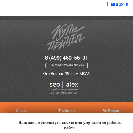
Наверх
8 (499) 460-56-91
Заказ обратного звонка
Юго-Восток: 19-й км МКАД
Оплата
Трейд-ин
ВК Видео
Доставка
Сервис
Контакты
Наш сайт использует cookie для улучшения работы
Постановка на учет
Статьи
сайта.