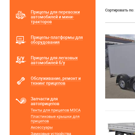
Сортировать по:
Прицепы для перевозки
автомобилей и мини-
тракторов
Прицепы-платформы для
оборудования
Прицепы для легковых
автомобилей б/у
Обслуживание, ремонт и
тюнинг прицепов
Запчасти для
автоприцепов
Тенты для прицепов МЗСА
Пластиковые крышки для
прицепов
Аксессуары
Замковые устройства