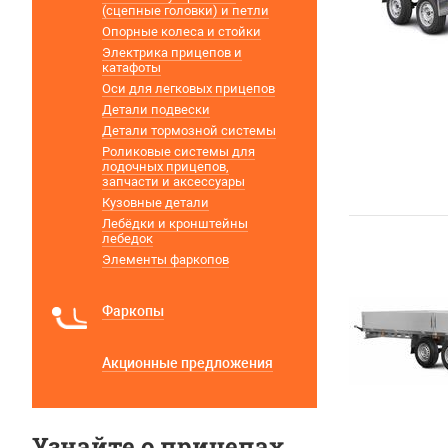
(сцепные головки) и петли
Опорные колеса и стойки
Электрика прицепов и
катафоты
Оси для легковых прицепов
Детали подвески
Детали тормозной системы
Роликовые системы для
лодочных прицепов,
запчасти и аксессуары
Кузовные детали
Лебёдки и кронштейны
лебедок
Элементы фаркопов
Фаркопы
Акционные предложения
Узнайте о прицепах