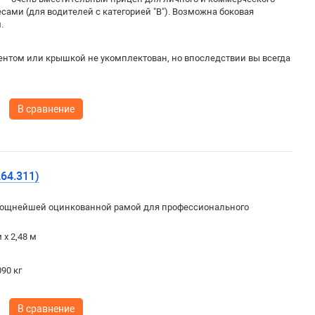
ами (для водителей с категорией "В"). Возможна боковая
.
ентом или крышкой не укомплектован, но впоследствии вы всегда
В сравнение
64.311)
ощнейшей оцинкованной рамой для профессионального
 х 2,48 м
90 кг
В сравнение