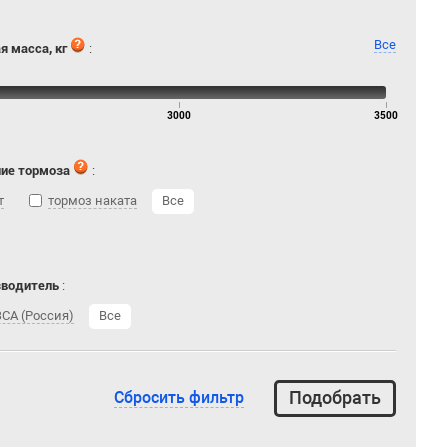
Все
я масса, кг
:
3000
3500
ие тормоза
:
т
тормоз наката
Все
зводитель
:
СА (Россия)
Все
Сбросить фильтр