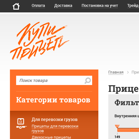
Оплата
Доставка
Постановка на учет
Трейд
Главная
При
Прице
Категории товаров
Филь
Внутренняя 
Для перевозки грузов
Прицепы для перевозки
грузов
Двухосные прицепы
149