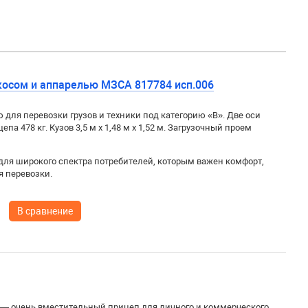
косом и аппарелью МЗСА 817784 исп.006
для перевозки грузов и техники под категорию «B». Две оси
цепа 478 кг. Кузов
3,5 м x 1,48 м x 1,52 м. Загрузочный проем
для широкого спектра потребителей, которым важен комфорт,
я перевозки.
В сравнение
 — очень вместительный прицеп для личного и коммерческого