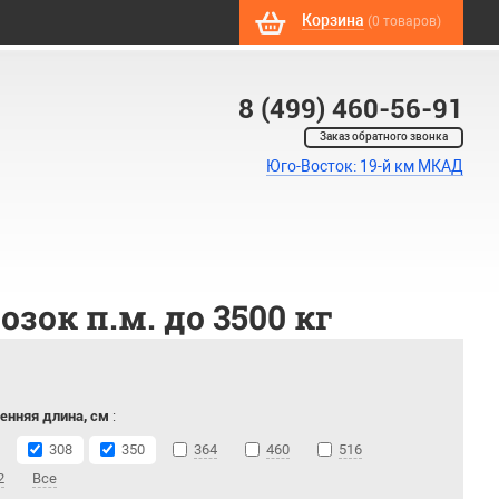
Корзина
(0 товаров)
8 (499) 460-56-91
Заказ обратного звонка
Юго-Восток: 19-й км МКАД
ок п.м. до 3500 кг
енняя длина, см
:
308
350
364
460
516
2
Все