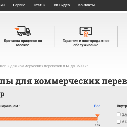
-ин
Сервис
Статьи
ВК Видео
Контакты
Доставка прицепов по
Гарантия и постпродажное
Москве
обслуживание
цепы для коммерческих перевозок п.м. до 3500 кг
пы для коммерческих перевоз
тр
ширина, см
:
Все
Внутр
2,6
61
185