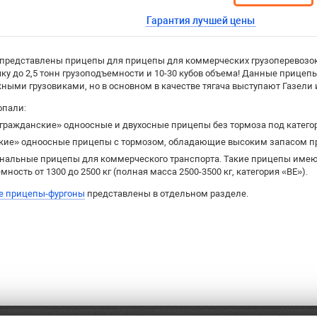
Гарантия лучшей цены
 представлены прицепы для прицепы для коммерческих грузоперевозок
чку до 2,5 тонн грузоподъемности и 10-30 кубов объема! Данные прице
ыми грузовиками, но в основном в качестве тягача выступают Газели и 
опали:
гражданские» одноосные и двухосные прицепы без тормоза под катег
кие» одноосные прицепы с тормозом, обладающие высоким запасом про
нальные прицепы для коммерческого транспорта. Такие прицепы имею
мность от 1300 до 2500 кг (полная масса 2500-3500 кг, категория «BE»).
е прицепы-фургоны
представлены в отдельном разделе.