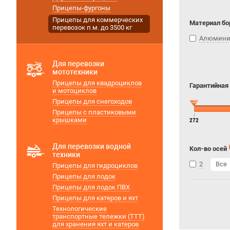
Прицепы-фургоны
Прицепы для коммерческих
Материал бо
перевозок п.м. до 3500 кг
Алюмин
Для перевозки
мототехники
Прицепы для квадроциклов
Гарантийная
и мотоциклов
Прицепы для снегоходов
Прицепы с пластиковыми
крышками
272
Для перевозки водной
Кол-во осей
техники
2
Все
Прицепы для гидроциклов
Прицепы для лодок
Прицепы для лодок ПВХ
Прицепы для катеров и яхт
Технологические
транспортные тележки (ТТТ)
для хранения яхт и катеров