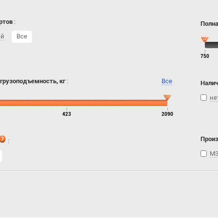
ртов
:
Полна
ий
Все
750
 грузоподъемность, кг
:
Все
Налич
не
423
2090
Прои
:
МЗ