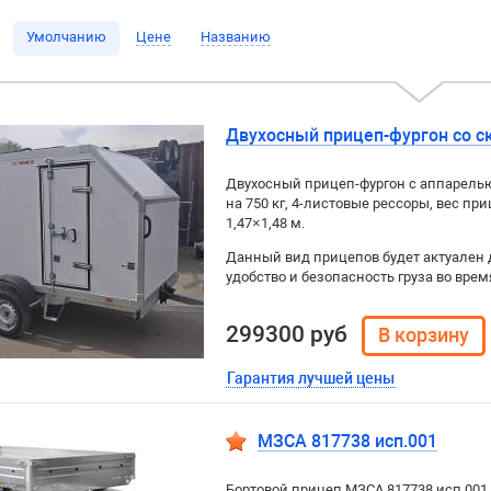
Умолчанию
Цене
Названию
Двухосный прицеп-фургон со с
Двухосный прицеп-фургон с аппарелью 
на 750 кг, 4-листовые рессоры, вес при
1,47×1,48 м.
Данный вид прицепов будет актуален 
удобство и безопасность груза во врем
299300 руб
Гарантия лучшей цены
МЗСА 817738 исп.001
Бортовой прицеп МЗСА 817738 исп.001