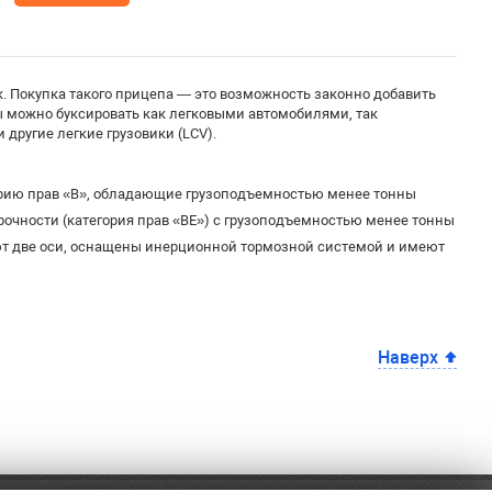
. Покупка такого прицепа — это возможность законно добавить
пы можно буксировать как легковыми автомобилями, так
другие легкие грузовики (LCV).
орию прав «B», обладающие грузоподъемностью менее тонны
чности (категория прав «BE») с грузоподъемностью менее тонны
т две оси, оснащены инерционной тормозной системой и имеют
Наверх