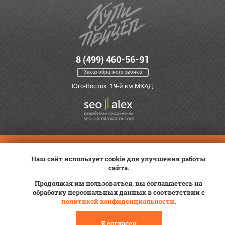
8 (499) 460-56-91
Заказ обратного звонка
Юго-Восток: 19-й км МКАД
Оплата
Трейд-ин
ВК Видео
Наш сайт использует cookie для улучшения работы
Доставка
Сервис
Контакты
сайта.
Постановка на учет
Статьи
Продолжая им пользоваться, вы соглашаетесь на
обработку персональных данных в соответствии с
© 2012—2026 «Купи прицеп»™ (
ООО «Авангард»
, ИНН 9723035587)
политикой конфиденциальности
.
Я согласен