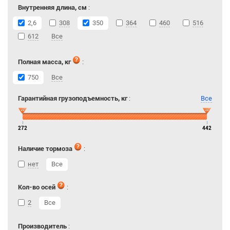
Внутренняя длина, см
:
2,6
308
350
364
460
516
612
Все
Полная масса, кг
:
750
Все
Гарантийная грузоподъемность, кг
:
Все
272
442
Наличие тормоза
:
нет
Все
Кол-во осей
:
2
Все
Производитель
: