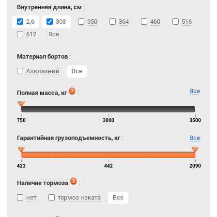
Внутренняя длина, см
:
2,6
308
350
364
460
516
612
Все
Материал бортов
:
Алюминий
Все
Все
Полная масса, кг
:
750
3000
3500
Гарантийная грузоподъемность, кг
:
Все
423
442
2090
Наличие тормоза
:
нет
тормоз наката
Все