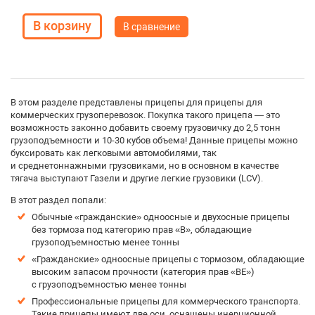
В сравнение
В этом разделе представлены прицепы для прицепы для
коммерческих грузоперевозок. Покупка такого прицепа — это
возможность законно добавить своему грузовичку до 2,5 тонн
грузоподъемности и 10-30 кубов объема! Данные прицепы можно
буксировать как легковыми автомобилями, так
и среднетоннажными грузовиками, но в основном в качестве
тягача выступают Газели и другие легкие грузовики (LCV).
В этот раздел попали:
Обычные «гражданские» одноосные и двухосные прицепы
без тормоза под категорию прав «B», обладающие
грузоподъемностью менее тонны
«Гражданские» одноосные прицепы с тормозом, обладающие
высоким запасом прочности (категория прав «BE»)
с грузоподъемностью менее тонны
Профессиональные прицепы для коммерческого транспорта.
Такие прицепы имеют две оси, оснащены инерционной