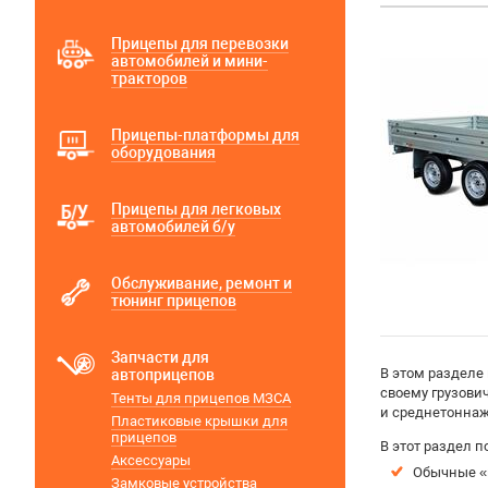
Прицепы для перевозки
автомобилей и мини-
тракторов
Прицепы-платформы для
оборудования
Прицепы для легковых
автомобилей б/у
Обслуживание, ремонт и
тюнинг прицепов
Запчасти для
В этом разделе
автоприцепов
своему грузови
Тенты для прицепов МЗСА
и среднетоннажн
Пластиковые крышки для
прицепов
В этот раздел п
Аксессуары
Обычные «
Замковые устройства