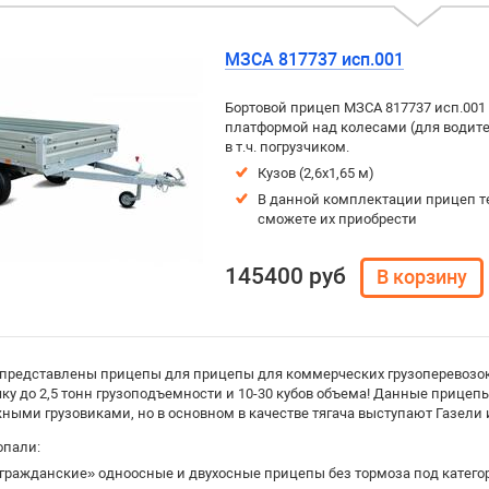
МЗСА 817737 исп.001
Бортовой прицеп МЗСА 817737 исп.001
платформой над колесами (для водителе
в т.ч. погрузчиком.
Кузов (2,6х1,65 м)
В данной комплектации прицеп т
сможете их приобрести
145400 руб
 представлены прицепы для прицепы для коммерческих грузоперевозок
чку до 2,5 тонн грузоподъемности и 10-30 кубов объема! Данные прице
ыми грузовиками, но в основном в качестве тягача выступают Газели и 
опали:
гражданские» одноосные и двухосные прицепы без тормоза под катег