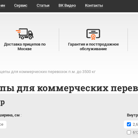
-ин
Сервис
Статьи
ВК Видео
Контакты
Доставка прицепов по
Гарантия и постпродажное
Москве
обслуживание
цепы для коммерческих перевозок п.м. до 3500 кг
пы для коммерческих перевоз
тр
ширина, см
:
Внутр
се
2,6
61