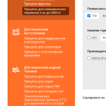
Прицепы-фургоны
Полная масса
Прицепы для коммерческих
перевозок п.м. до 3500 кг
750
В
Для перевозки
Наличие тор
мототехники
нет
В
Прицепы для квадроциклов
и мотоциклов
Прицепы для снегоходов
Производит
Прицепы с пластиковыми
крышками
МЗСА (Ро
Для перевозки водной
техники
Прицепы для гидроциклов
Прицепы для лодок
Прицепы для лодок ПВХ
Прицепы для катеров и яхт
Технологические
Сортировать по:
транспортные тележки (ТТТ)
для хранения яхт и катеров