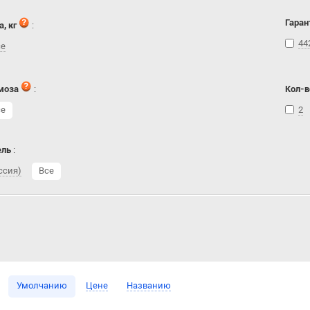
Гаран
, кг
:
44
се
моза
:
Кол-в
се
2
ель
:
ссия)
Все
Умолчанию
Цене
Названию