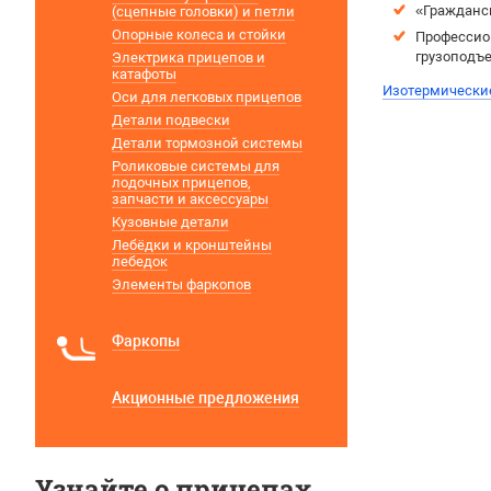
«Гражданс
(сцепные головки) и петли
Опорные колеса и стойки
Профессио
грузоподъе
Электрика прицепов и
катафоты
Изотермически
Оси для легковых прицепов
Детали подвески
Детали тормозной системы
Роликовые системы для
лодочных прицепов,
запчасти и аксессуары
Кузовные детали
Лебёдки и кронштейны
лебедок
Элементы фаркопов
Фаркопы
Акционные предложения
Узнайте о прицепах