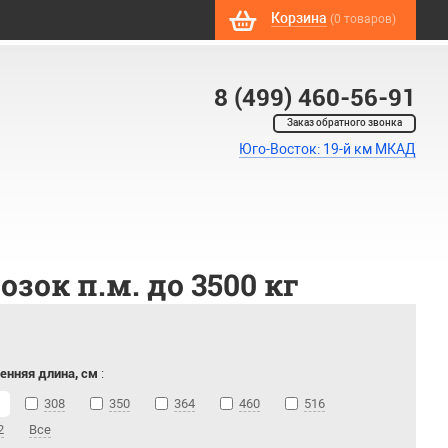
Корзина
(0 товаров)
8 (499) 460-56-91
Заказ обратного звонка
Юго-Восток: 19-й км МКАД
ок п.м. до 3500 кг
енняя длина, см
:
308
350
364
460
516
2
Все