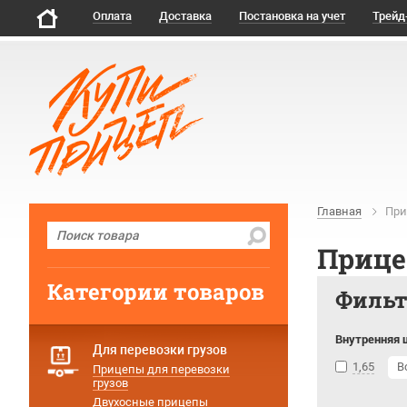
Оплата
Доставка
Постановка на учет
Трейд
Главная
При
Прице
Категории товаров
Филь
Внутренняя 
Для перевозки грузов
1,65
В
Прицепы для перевозки
грузов
Двухосные прицепы