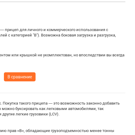
 — прицеп для личного и коммерческого использования с
й с категорией "В"). Возможна боковая загрузка и разгрузка,
ентом или крышкой не укомплектован, но впоследствии вы всегда
В сравнение
. Покупка такого прицепа — это возможность законно добавить
пы можно буксировать как легковыми автомобилями, так
другие легкие грузовики (LCV).
орию прав «B», обладающие грузоподъемностью менее тонны