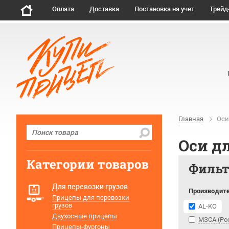
Оплата
Доставка
Постановка на учет
Трейд
Главная
Оси
Оси д
Категории товаров
Филь
Для перевозки грузов
Производит
Прицепы для перевозки
грузов
AL-KO
Двухосные прицепы
МЗСА (Ро
Прицепы-фургоны