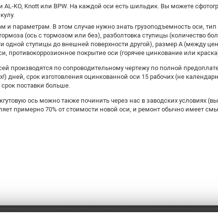
и AL-KO, Knott или BPW. На каждой оси есть шильдик. Вы можете сфотог
кулу.
м и параметрам. В этом случае нужно знать грузоподъемность оси, тип 
тормоза (ось с тормозом или без), разболтовка ступицы (количество бо
и одной ступицы до внешней поверхности другой), размер А (между це
си, противокоррозионное покрытие оси (горячее цинкование или краска
сей производятся по сопроводительному чертежу по полной предоплате
х!) дней, срок изготовления оцинкованной оси 15 рабочих (не календар
 срок поставки больше.
гутовую ось можно также починить через нас в заводских условиях (вы
ляет примерно 70% от стоимости новой оси, и ремонт обычно имеет см