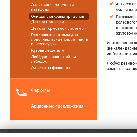
Артикул ос
Электрика прицепов и
катафоты
ось по арти
Оси для легковых прицепов
По размера
Детали подвески
колесного 
поверхност
Детали тормозной системы
жгутовой о
Роликовые системы для
лодочных прицепов, запчасти
Изготовление о
и аксессуары
(не календарны
Кузовные детали
из Германии, их
Лебёдки и кронштейны
лебедок
Любую резино-ж
Элементы фаркопов
ремонта состав
Фаркопы
Акционные предложения