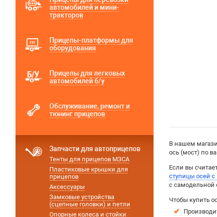
автомобилей и мини-
тракторов
Прицепы-платформы для
оборудования
Прицепы для легковых
автомобилей б/у
Обслуживание, ремонт и
тюнинг прицепов
В нашем магази
Запчасти для автоприцепов
ось (мост) по 
Тенты для прицепов МЗСА
Если вы считае
Пластиковые крышки для
ступицы осей с
прицепов
с самодельной 
Аксессуары
Замковые устройства
Чтобы купить о
(сцепные головки) и петли
Производит
Опорные колеса и стойки