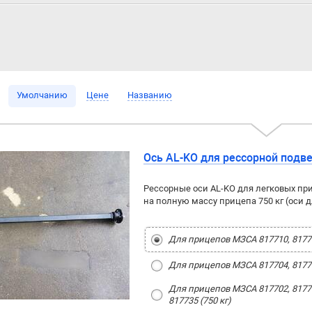
Умолчанию
Цене
Названию
Ось AL-KO для рессорной подв
Рессорные оси AL-KO для легковых пр
на полную массу прицепа 750 кг (оси д
Для прицепов МЗСА 817710, 817701
Для прицепов МЗСА 817704, 817705
Для прицепов МЗСА 817702, 817703
817735 (750 кг)