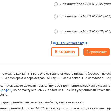
Для прицепов МЗСА 81773G (цинк
Для прицепов МЗСА 817701 (.016, 
Для прицепов МЗСА 817718 (.015, 
Гарантия лучшей цены
В сравнение
не можно как купить готовую ось для легкового прицепа (рессорные оси
вашим размерам и параметрам. Мы принимаем заказы на изготовление р
те, что сможете сделать нормальную ось для прицепа своими руками, 
 цапфой
, но по факту экономии в этом нет. Как нет уверенности качеств
осью.
сь для прицепа легкового автомобиля, вам нужно знать:
еля прицепа. Если это МЗСА, можно купить готовую ось, зная только п