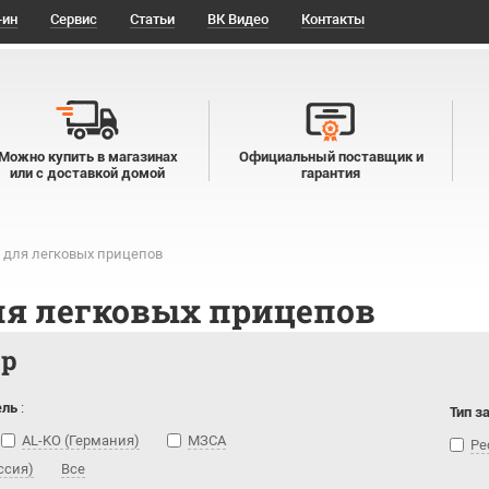
-ин
Сервис
Статьи
ВК Видео
Контакты
Можно купить в магазинах
Официальный поставщик и
или с доставкой домой
гарантия
 для легковых прицепов
ля легковых прицепов
тр
ель
:
Тип з
AL-KO (Германия)
МЗСА
Ре
ссия)
Все