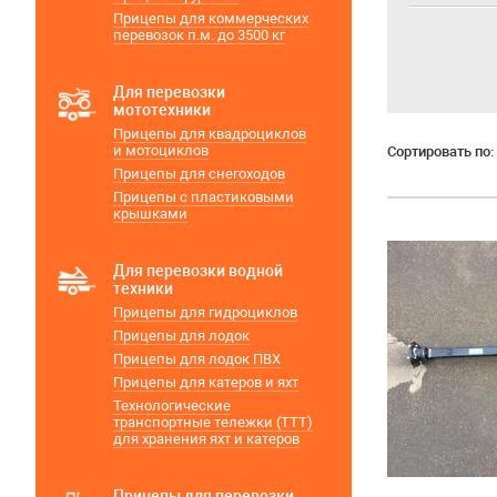
Прицепы для коммерческих
перевозок п.м. до 3500 кг
Для перевозки
мототехники
Прицепы для квадроциклов
и мотоциклов
Сортировать по:
Прицепы для снегоходов
Прицепы с пластиковыми
крышками
Для перевозки водной
техники
Прицепы для гидроциклов
Прицепы для лодок
Прицепы для лодок ПВХ
Прицепы для катеров и яхт
Технологические
транспортные тележки (ТТТ)
для хранения яхт и катеров
Прицепы для перевозки