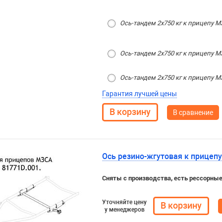
Ось-тандем 2х750 кг к прицепу МЗ
Ось-тандем 2х750 кг к прицепу М
Ось-тандем 2х750 кг к прицепу М
Гарантия лучшей цены
В сравнение
Ось резино-жгутовая к прицеп
Сняты с производства, есть рессорные
Уточняйте цену
у менеджеров