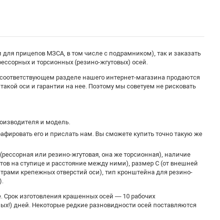
 для прицепов МЗСА, в том числе с подрамником), так и заказать
ессорных и торсионных (резино-жгутовых) осей.
в соответствующем разделе нашего интернет-магазина продаются
е такой оси и гарантии на нее. Поэтому мы советуем не рисковать
роизводителя и модель.
рафировать его и прислать нам. Вы сможете купить точно такую же
(рессорная или резино-жгутовая, она же торсионная), наличие
лтов на ступице и расстояние между ними), размер С (от внешней
нтрами крепежных отверстий оси), тип кронштейна для резино-
).
. Срок изготовления крашенных осей — 10 рабочих
ных!) дней. Некоторые редкие разновидности осей поставляются