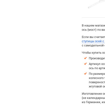
В нашем магази
ось (мост) по 
Если вы считае
ступицы осей с
с самодельной 
Чтобы купить о
Производит
Артикул ос
ось по арти
По размера
колесного 
поверхност
жгутовой о
Изготовление о
(не календарны
из Германии, их