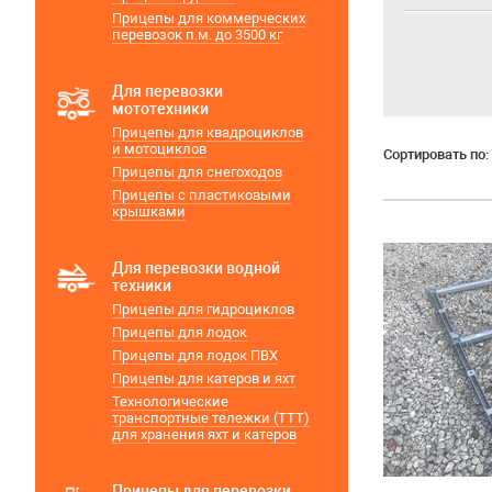
Прицепы для коммерческих
перевозок п.м. до 3500 кг
Для перевозки
мототехники
Прицепы для квадроциклов
и мотоциклов
Сортировать по:
Прицепы для снегоходов
Прицепы с пластиковыми
крышками
Для перевозки водной
техники
Прицепы для гидроциклов
Прицепы для лодок
Прицепы для лодок ПВХ
Прицепы для катеров и яхт
Технологические
транспортные тележки (ТТТ)
для хранения яхт и катеров
Прицепы для перевозки