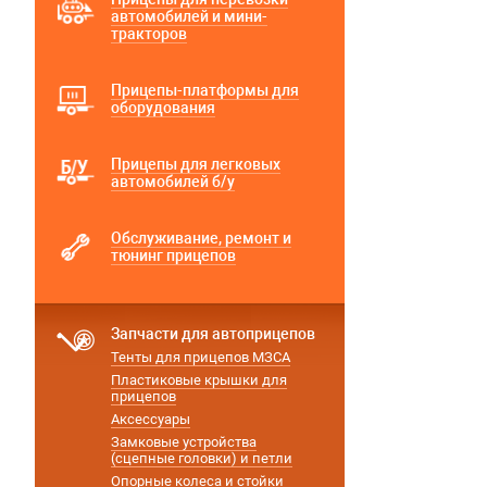
автомобилей и мини-
тракторов
Прицепы-платформы для
оборудования
Прицепы для легковых
автомобилей б/у
Обслуживание, ремонт и
тюнинг прицепов
Запчасти для автоприцепов
Тенты для прицепов МЗСА
Пластиковые крышки для
прицепов
Аксессуары
Замковые устройства
(сцепные головки) и петли
Опорные колеса и стойки