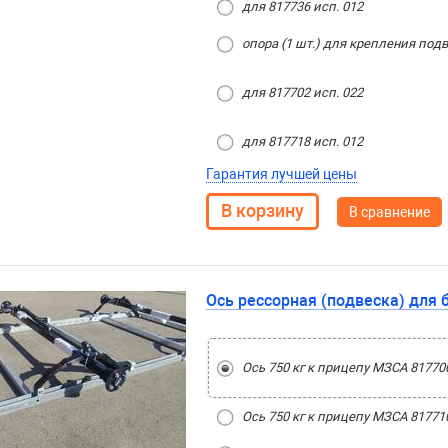
для 817736 исп. 012
опора (1 шт.) для крепления подв
для 817702 исп. 022
для 817718 исп. 012
Гарантия лучшей цены
В сравнение
Ось рессорная (подвеска) для 
Ось 750 кг к прицепу МЗСА 81770
Ось 750 кг к прицепу МЗСА 81771