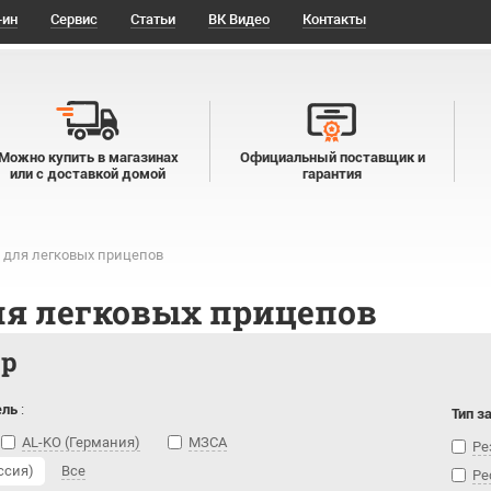
-ин
Сервис
Статьи
ВК Видео
Контакты
Можно купить в магазинах
Официальный поставщик и
или с доставкой домой
гарантия
 для легковых прицепов
ля легковых прицепов
тр
ель
:
Тип з
AL-KO (Германия)
МЗСА
Ре
ссия)
Все
Ре