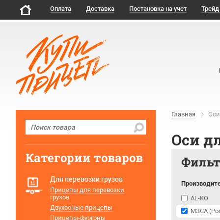
Оплата
Доставка
Постановка на учет
Трейд
Главная
Оси
Оси д
Категории товаров
Филь
Для перевозки грузов
Производит
Прицепы для перевозки
грузов
AL-KO
Двухосные прицепы
МЗСА (Ро
Прицепы-фургоны