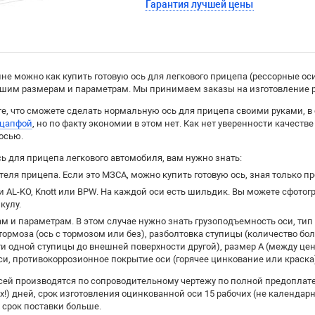
Гарантия лучшей цены
не можно как купить готовую ось для легкового прицепа (рессорные оси
вашим размерам и параметрам. Мы принимаем заказы на изготовление р
те, что сможете сделать нормальную ось для прицепа своими руками, 
 цапфой
, но по факту экономии в этом нет. Как нет уверенности качеств
осью.
сь для прицепа легкового автомобиля, вам нужно знать:
еля прицепа. Если это МЗСА, можно купить готовую ось, зная только п
и AL-KO, Knott или BPW. На каждой оси есть шильдик. Вы можете сфотог
кулу.
м и параметрам. В этом случае нужно знать грузоподъемность оси, тип 
тормоза (ось с тормозом или без), разболтовка ступицы (количество бо
и одной ступицы до внешней поверхности другой), размер А (между це
си, противокоррозионное покрытие оси (горячее цинкование или краска
сей производятся по сопроводительному чертежу по полной предоплате
х!) дней, срок изготовления оцинкованной оси 15 рабочих (не календар
 срок поставки больше.