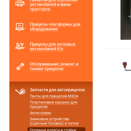
автомобилей и мини-
тракторов
Прицепы-платформы для
оборудования
Прицепы для легковых
автомобилей б/у
Обслуживание, ремонт и
тюнинг прицепов
Запчасти для автоприцепов
Тенты для прицепов МЗСА
Пластиковые крышки для
прицепов
Аксессуары
Замковые устройства
(сцепные головки) и петли
Опорные колеса и стойки