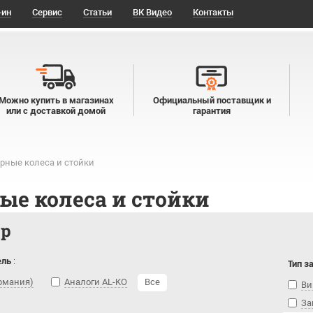
-ин
Сервис
Статьи
ВК Видео
Контакты
Можно купить в магазинах
Официальный поставщик и
или с доставкой домой
гарантия
рные колеса и стойки
ые колеса и стойки
тр
ель
:
Тип з
ермания)
Аналоги AL-KO
Все
Ви
За