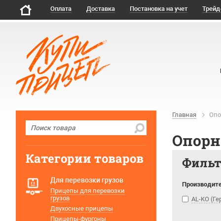
Оплата
Доставка
Постановка на учет
Трейд
Главная
Опо
Опорн
Категории товаров
Филь
Для перевозки грузов
Производит
Прицепы для перевозки
грузов
AL-KO (Г
Двухосные прицепы
Прицепы-фургоны