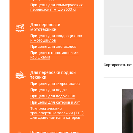
Прицепы для коммерческих
перевозок п.м. до 3500 кг
Для перевозки
мототехники
Прицепы для квадроциклов
и мотоциклов
Прицепы для снегоходов
Прицепы с пластиковыми
крышками
Сортировать по:
Для перевозки водной
техники
Прицепы для гидроциклов
Прицепы для лодок
Прицепы для лодок ПВХ
Прицепы для катеров и яхт
Технологические
транспортные тележки (ТТТ)
для хранения яхт и катеров
Прицепы для перевозки