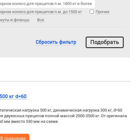
орное колесо для прицепов п.м. 1800 кг и более
орное колесо для прицепов п.м. до 1500 кг
Прочее
муты и фланцы
Все
Сбросить фильтр
500 кг d=60
татическая нагрузка 500 кг, динамическая нагрузка 300 кг, d=60
я двухосных прицепов полной массой 2000-3500 кг. От оригинала
60 мм вместо 530 мм на схеме.
В сравнение