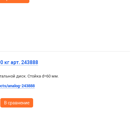
0 кг арт. 243888
 стальной диск. Стойка d=60 мм.
ducts/analog-243888
В сравнение