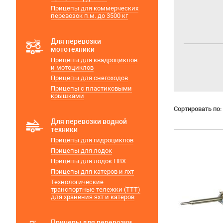
Прицепы для коммерческих
перевозок п.м. до 3500 кг
Для перевозки
мототехники
Прицепы для квадроциклов
и мотоциклов
Прицепы для снегоходов
Прицепы с пластиковыми
крышками
Сортировать по:
Для перевозки водной
техники
Прицепы для гидроциклов
Прицепы для лодок
Прицепы для лодок ПВХ
Прицепы для катеров и яхт
Технологические
транспортные тележки (ТТТ)
для хранения яхт и катеров
Прицепы для перевозки