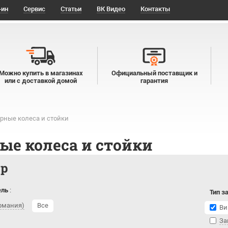
-ин
Сервис
Статьи
ВК Видео
Контакты
Можно купить в магазинах
Официальный поставщик и
или с доставкой домой
гарантия
рные колеса и стойки
ые колеса и стойки
тр
ель
:
Тип з
ермания)
Все
Ви
За