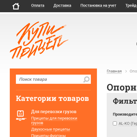
Оплата
Доставка
Постановка на учет
Трейд
Главная
Опо
Опорн
Категории товаров
Филь
Для перевозки грузов
Производит
Прицепы для перевозки
грузов
AL-KO (Г
Двухосные прицепы
Прицепы-фургоны