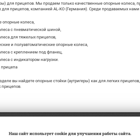
еры) для прицепов. Мы продаем только качественные опорные колеса, 
для прицепов, компанией AL-KO (Германия). Среди продаваемых нами 
е опорные колеса,
олеса с пневматической шиной,
олеса для тяжелых прицепов,
ские и полуавтоматические опорные колеса,
леса с креплением под фланец,
леса с индикатором нагрузки.
я прицепа
азделе вы найдете
опорные стойки (аутригеры) как для легких прицепов, 
х прицепов.
а
Трейд-ин
ВК Видео
Наш сайт использует cookie для улучшения работы сайта.
вка
Сервис
Контакты