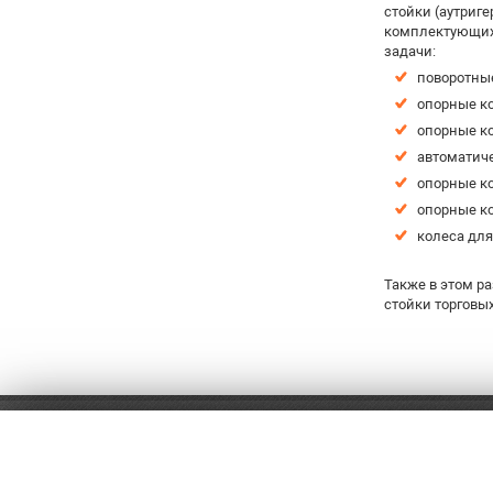
стойки (аутриг
комплектующих 
задачи:
поворотны
опорные к
опорные к
автоматиче
опорные ко
опорные ко
колеса дл
Также в этом р
стойки торговы
8 (499) 460-56-91
Оплат
Доста
Заказ обратного звонка