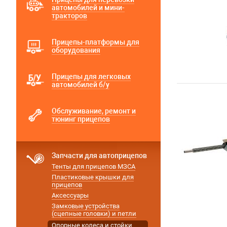
автомобилей и мини-
тракторов
Прицепы-платформы для
оборудования
Прицепы для легковых
автомобилей б/у
Обслуживание, ремонт и
тюнинг прицепов
Запчасти для автоприцепов
Тенты для прицепов МЗСА
Пластиковые крышки для
прицепов
Аксессуары
Замковые устройства
(сцепные головки) и петли
Опорные колеса и стойки