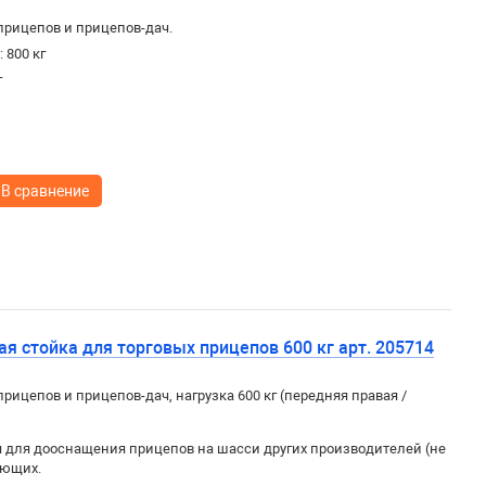
прицепов и прицепов-дач.
 800 кг
г
В сравнение
я стойка для торговых прицепов 600 кг арт. 205714
рицепов и прицепов-дач, нагрузка 600 кг (передняя правая /
для дооснащения прицепов на шасси других производителей (не
яющих.