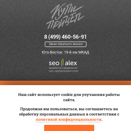
8 (499) 460-56-91
Заказ обратного звонка
Юго-Восток: 19-й км МКАД
Оплата
Трейд-ин
ВК Видео
Наш сайт использует cookie для улучшения работы
Доставка
Сервис
Контакты
сайта.
Постановка на учет
Статьи
Продолжая им пользоваться, вы соглашаетесь на
обработку персональных данных в соответствии с
© 2012—2026 «Купи прицеп»™ (
ООО «Авангард»
, ИНН 9723035587)
политикой конфиденциальности
.