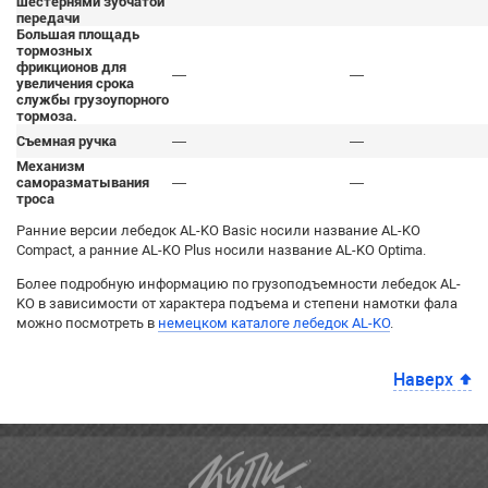
шестернями зубчатой
передачи
Большая площадь
тормозных
фрикционов для
—
—
увеличения срока
службы грузоупорного
тормоза.
Съемная ручка
—
—
Механизм
саморазматывания
—
—
троса
Ранние версии лебедок AL-KO Basic носили название AL-KO
Compact, а ранние AL-KO Plus носили название AL-KO Optima.
Более подробную информацию по грузоподъемности лебедок AL-
KO в зависимости от характера подъема и степени намотки фала
можно посмотреть в
немецком каталоге лебедок AL-KO
.
Наверх