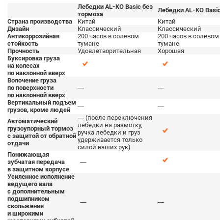
Лебедки AL-KO Basic без
Лебедки AL-KO Basi
тормоза
Страна производства
Китай
Китай
Дизайн
Классический
Классический
Антикоррозийная
200 часов в солевом
200 часов в солевом
стойкость
тумане
тумане
Прочность
Удовлетворительная
Хорошая
Буксировка груза
на колесах
по наклонной вверх
Волочение груза
по поверхности
—
—
по наклонной вверх
Вертикальный подъем
—
—
грузов, кроме людей
— (после переключения
Автоматический
лебедки на размотку,
грузоупорный тормоз
ручка лебедки и груз
с защитой от обратной
удерживается только
отдачи
силой ваших рук)
Понижающая
зубчатая передача
—
в защитном корпусе
Усиленное исполнение
ведущего вала
с дополнительным
подшипником
—
—
скольжения
и широкими