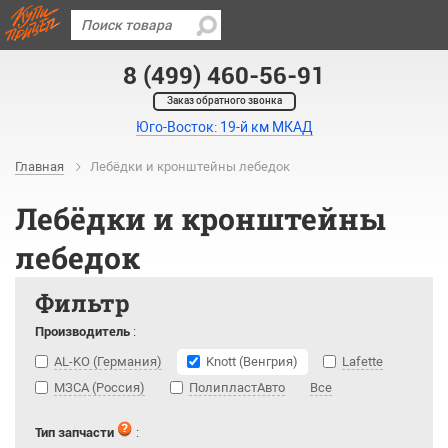
8 (499) 460-56-91
Заказ обратного звонка
Юго-Восток: 19-й км МКАД
Главная
Лебёдки и кронштейны лебедок
Лебёдки и кронштейны
лебедок
Фильтр
Производитель
:
AL-KO (Германия)
Knott (Венгрия)
Lafette
МЗСА (Россия)
ПолипластАвто
Все
Тип запчасти
: