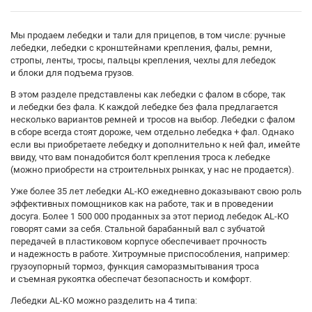
Мы продаем лебедки и тали для прицепов, в том числе: ручные
лебедки, лебедки с кронштейнами крепления, фалы, ремни,
стропы, ленты, тросы, пальцы крепления, чехлы для лебедок
и блоки для подъема грузов.
В этом разделе представлены как лебедки с фалом в сборе, так
и лебедки без фала. К каждой лебедке без фала предлагается
несколько вариантов ремней и тросов на выбор. Лебедки с фалом
в сборе всегда стоят дороже, чем отдельно лебедка + фал. Однако
если вы приобретаете лебедку и дополнительно к ней фал, имейте
ввиду, что вам понадобится болт крепления троса к лебедке
(можно приобрести на строительных рынках, у нас не продается).
Уже более 35 лет лебедки АL-КО ежедневно доказывают свою роль
эффективных помощников как на работе, так и в проведении
досуга. Более 1 500 000 проданных за этот период лебедок АL-КО
говорят сами за себя. Стальной барабанный вал с зубчатой
передачей в пластиковом корпусе обеспечивает прочность
и надежность в работе. Хитроумные приспособления, например:
грузоупорный тормоз, функция саморазмытывания троса
и съемная рукоятка обеспечат безопасность и комфорт.
Лебедки AL-KO можно разделить на 4 типа: