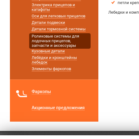
петли креп
Электрика прицепов и
катафоты
Лебедки и ком
Оси для легковых прицепов
Детали подвески
Детали тормозной системы
Роликовые системы для
лодочных прицепов,
запчасти и аксессуары
Кузовные детали
Лебёдки и кронштейны
лебедок
Элементы фаркопов
Фаркопы
Акционные предложения