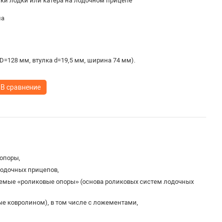
ки лодки или катера на лодочном прицепе
на
D=128 мм, втулка d=19,5 мм, ширина 74 мм).
В сравнение
опоры,
лодочных прицепов,
аемые «роликовые опоры» (основа роликовых систем лодочных
ые ковролином), в том числе с ложементами,