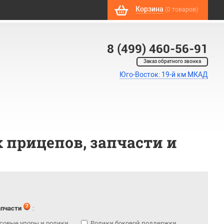
Корзина
(0 товаров)
8 (499) 460-56-91
Заказ обратного звонка
Юго-Восток: 19-й км МКАД
 прицепов, запчасти и
апчасти
:
совые упоры и ролики
Ролики боковой поддержки