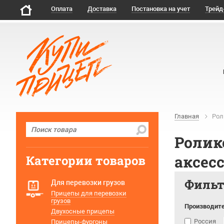
Оплата
Доставка
Постановка на учет
Трейд
Главная
Рол
Ролик
аксес
Категории товаров
Филь
Для перевозки грузов
Прицепы для перевозки
грузов
Производит
Двухосные прицепы
Россия
Прицепы-фургоны