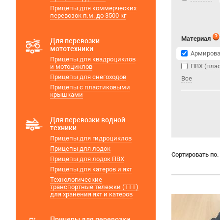
Прицепы для коммерческих
перевозок п.м. до 3500 кг
Материал
Для перевозки
мототехники
Армирова
Прицепы для квадроциклов
ПВХ (пла
и мотоциклов
Прицепы для снегоходов
Все
Прицепы с пластиковыми
крышками
Для перевозки водной
техники
Прицепы для гидроциклов
Прицепы для лодок
Сортировать по:
Прицепы для лодок ПВХ
Прицепы для катеров и яхт
Технологические
транспортные тележки (ТТТ)
для хранения яхт и катеров
Прицепы для перевозки