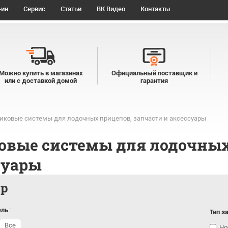
-ин
Сервис
Статьи
ВК Видео
Контакты
Можно купить в магазинах
Официальный поставщик и
или с доставкой домой
гарантия
иковые системы для лодочных прицепов, запчасти и аксессуары
овые системы для лодочных
суары
тр
ель
:
Тип з
Все
Но