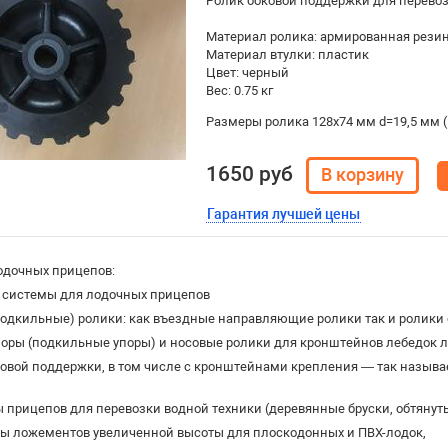
Ролик боковой поддержки для перевоз
Материал ролика: армированная рези
Материал втулки: пластик
Цвет: черный
Вес: 0.75 кг
Размеры ролика 128х74 мм d=19,5 мм (
1650 руб
Гарантия лучшей цены
одочных прицепов:
 системы для лодочных прицепов
одкильные) ролики: как въездные направляющие ролики так и ролики 
поры (подкильные упоры) и носовые ролики для кронштейнов лебедок 
ковой поддержки, в том числе с кронштейнами крепления — так назыв
прицепов для перевозки водной техники (деревянные бруски, обтянут
ы ложементов увеличенной высоты для плоскодонных и ПВХ-лодок,