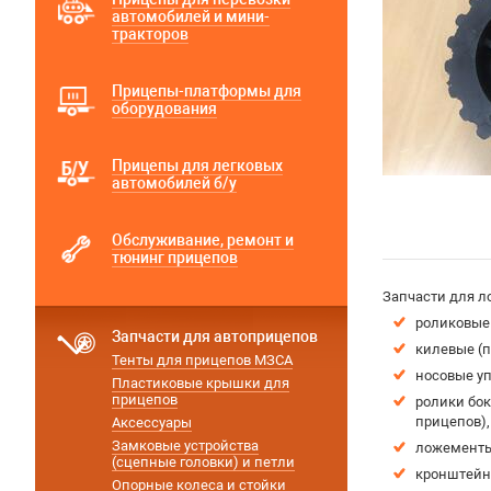
автомобилей и мини-
тракторов
Прицепы-платформы для
оборудования
Прицепы для легковых
автомобилей б/у
Обслуживание, ремонт и
тюнинг прицепов
Запчасти для л
роликовые
Запчасти для автоприцепов
килевые (п
Тенты для прицепов МЗСА
носовые у
Пластиковые крышки для
прицепов
ролики бо
прицепов),
Аксессуары
Замковые устройства
ложементы 
(сцепные головки) и петли
кронштейн
Опорные колеса и стойки