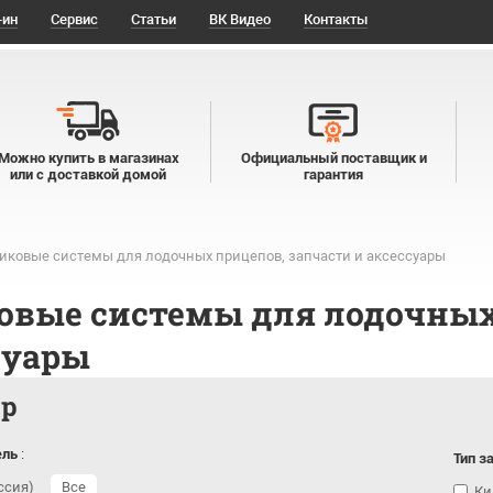
-ин
Сервис
Статьи
ВК Видео
Контакты
Можно купить в магазинах
Официальный поставщик и
или с доставкой домой
гарантия
иковые системы для лодочных прицепов, запчасти и аксессуары
овые системы для лодочных
суары
тр
ель
:
Тип з
ссия)
Все
Ки