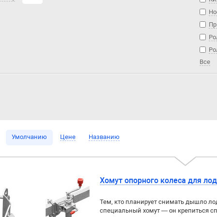
Но
Пр
Ро
Ро
Все
Умолчанию
Цене
Названию
Хомут опорного колеса для ло
Тем, кто планирует снимать дышло ло
специальный хомут — он крепиться сп