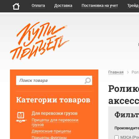
Оплата
Доставка
Постановка на учет
Трейд
Главная
Рол
Ролик
аксес
Категории товаров
Филь
Для перевозки грузов
Прицепы для перевозки
грузов
Производит
Двухосные прицепы
МЗСА (Ро
Прицепы-фургоны