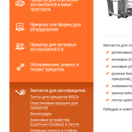
автомобилей и мини-
тракторов
Прицепы-платформы для
оборудования
Прицепы для легковых
Запчасти для л
автомобилей б/у
роликовые
килевые (п
Обслуживание, ремонт и
носовые у
тюнинг прицепов
ролики бо
прицепов),
ложементы 
Запчасти для автоприцепов
кронштейн
Тенты для прицепов МЗСА
петли креп
Пластиковые крышки для
прицепов
Лебедки и ком
Аксессуары
Замковые устройства
(сцепные головки) и петли
Опорные колеса и стойки