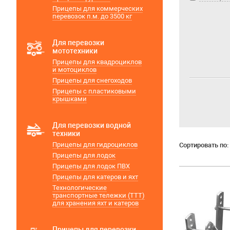
Прицепы для коммерческих
перевозок п.м. до 3500 кг
Для перевозки
мототехники
Прицепы для квадроциклов
и мотоциклов
Прицепы для снегоходов
Прицепы с пластиковыми
крышками
Для перевозки водной
техники
Прицепы для гидроциклов
Сортировать по:
Прицепы для лодок
Прицепы для лодок ПВХ
Прицепы для катеров и яхт
Технологические
транспортные тележки (ТТТ)
для хранения яхт и катеров
Прицепы для перевозки