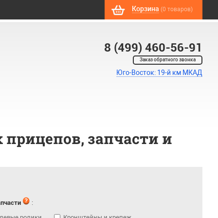
Корзина
(0 товаров)
8 (499) 460-56-91
Заказ обратного звонка
Юго-Восток: 19-й км МКАД
 прицепов, запчасти и
апчасти
:
левые ролики
Кронштейны и крепеж