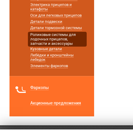
Электрика прицепов и
катафоты
Оси для легковых прицепов
Детали подвески
Детали тормозной системы
Роликовые системы для
лодочных прицепов,
запчасти и аксессуары
Кузовные детали
Лебёдки и кронштейны
лебедок
Элементы фаркопов
Фаркопы
Акционные предложения