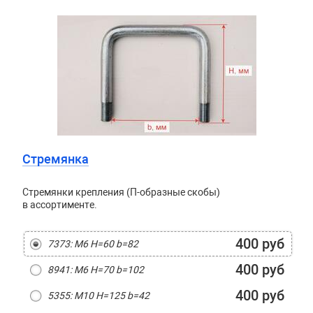
Стремянка
Стремянки крепления (П-образные скобы)
в ассортименте.
400 руб
7373: М6 H=60 b=82
400 руб
8941: М6 H=70 b=102
400 руб
5355: М10 H=125 b=42