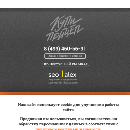
8 (499) 460-56-91
Заказ обратного звонка
Юго-Восток: 19-й км МКАД
Оплата
Трейд-ин
ВК Видео
Наш сайт использует cookie для улучшения работы
Доставка
Сервис
Контакты
сайта.
Постановка на учет
Статьи
Продолжая им пользоваться, вы соглашаетесь на
обработку персональных данных в соответствии с
© 2012—2026 «Купи прицеп»™ (
ООО «Авангард»
, ИНН 9723035587)
политикой конфиденциальности
.